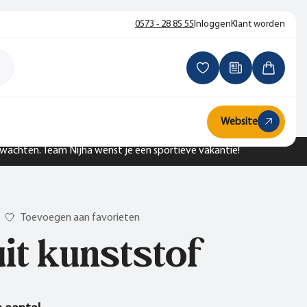
0573 - 28 85 55
Inloggen
Klant worden
Website
n wachten. Team Nijha wenst je een sportieve vakantie!
Toevoegen aan favorieten
uit kunststof