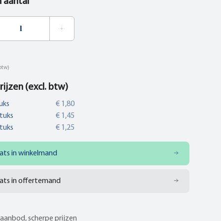
n aantal
 btw)
rijzen (excl. btw)
uks
€ 1,80
tuks
€ 1,45
tuks
€ 1,25
ats in winkelmand
ats in offertemand
aanbod, scherpe prijzen