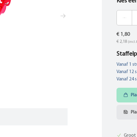
Kies ee
€ 1,80
€ 2,18
(incl.
Staffelp
Vanaf
1
st
Vanaf
12
s
Vanaf
24
s
Pla
Pla
Groot 