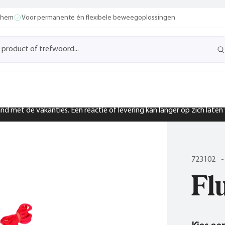
ochem
Voor permanente én flexibele beweegoplossingen
band met de vakanties. Een reactie of levering kan langer op zich late
723102
-
Fl