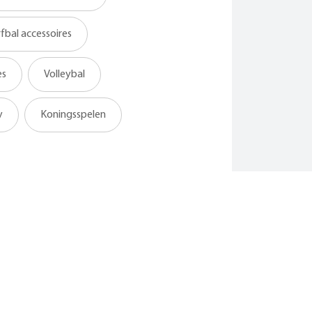
fbal accessoires
es
Volleybal
y
Koningsspelen