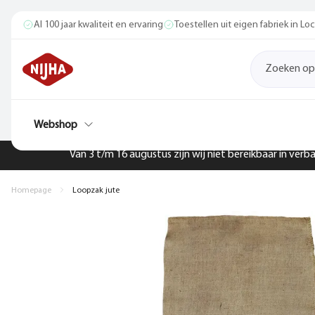
Al 100 jaar kwaliteit en ervaring
Toestellen uit eigen fabriek in L
Webshop
Van 3 t/m 16 augustus zijn wij niet bereikbaar in ver
Homepage
Loopzak jute