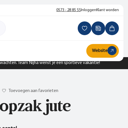
0573 - 28 85 55
Inloggen
Klant worden
Website
n wachten. Team Nijha wenst je een sportieve vakantie!
Toevoegen aan favorieten
opzak jute