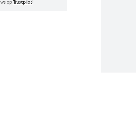
iews op
Trustpilot
!