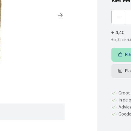
Kies ee
€ 4,40
€ 5,32
(incl.
Pla
Pla
Groot 
In de 
Advies
Goede 