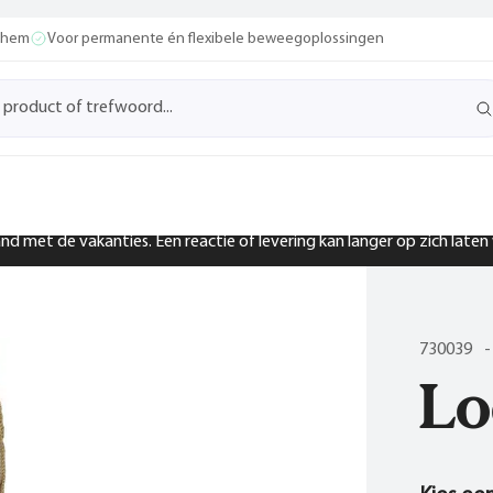
ochem
Voor permanente én flexibele beweegoplossingen
band met de vakanties. Een reactie of levering kan langer op zich late
730039
-
Lo