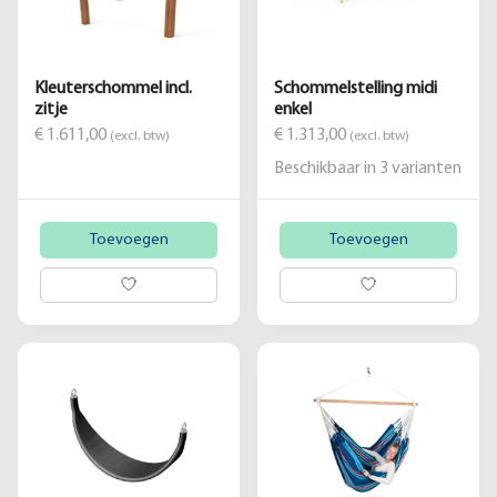
Kleuterschommel incl.
Schommelstelling midi
zitje
enkel
€ 1.611,00
€ 1.313,00
(excl. btw)
(excl. btw)
Beschikbaar in
3
varianten
Toevoegen
Toevoegen