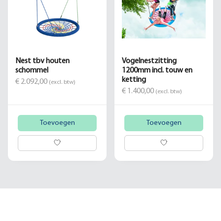
Nest tbv houten
Vogelnestzitting
schommel
1200mm incl. touw en
ketting
€ 2.092,00
(excl. btw)
€ 1.400,00
(excl. btw)
Toevoegen
Toevoegen