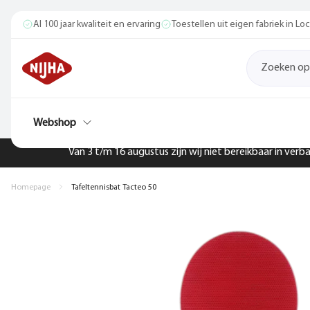
Al 100 jaar kwaliteit en ervaring
Toestellen uit eigen fabriek in L
Webshop
Van 3 t/m 16 augustus zijn wij niet bereikbaar in ver
Homepage
Tafeltennisbat Tacteo 50