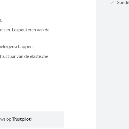
Goede 
n.
molten. Lospeuteren van de
peleigenschappen.
tructuur van de elastische
iews op
Trustpilot
!