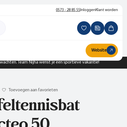
0573 - 28 85 55
Inloggen
Klant worden
Website
n wachten. Team Nijha wenst je een sportieve vakantie!
Toevoegen aan favorieten
feltennisbat
cteo 50