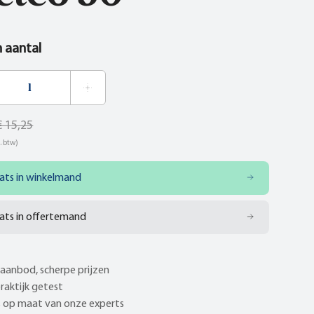
n aantal
€ 15,25
. btw)
ats in winkelmand
ats in offertemand
aanbod, scherpe prijzen
praktijk getest
 op maat van onze experts