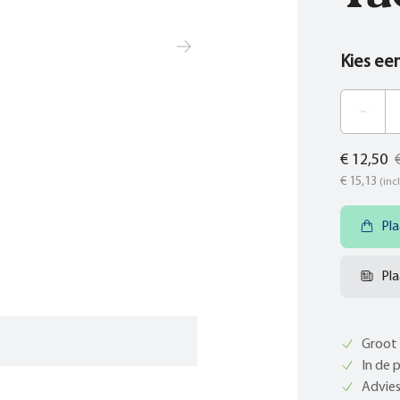
Kies ee
€ 12,50
€ 15,13
(incl
Pla
Pla
Groot 
In de 
Advies