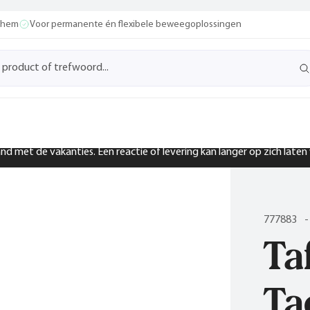
ochem
Voor permanente én flexibele beweegoplossingen
band met de vakanties. Een reactie of levering kan langer op zich late
777883
-
Ta
Ta