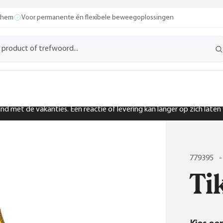
ochem
Voor permanente én flexibele beweegoplossingen
band met de vakanties. Een reactie of levering kan langer op zich late
779395
-
Ti