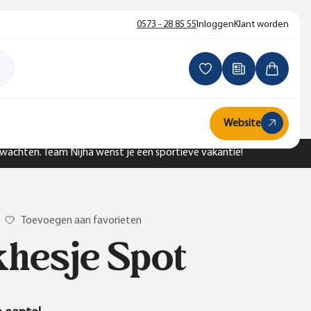
0573 - 28 85 55
Inloggen
Klant worden
Website
n wachten. Team Nijha wenst je een sportieve vakantie!
Toevoegen aan favorieten
khesje Spot