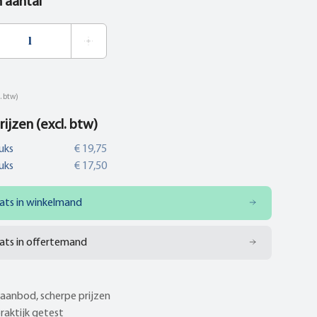
n aantal
. btw)
rijzen (excl. btw)
uks
€ 19,75
uks
€ 17,50
ats in winkelmand
ats in offertemand
aanbod, scherpe prijzen
praktijk getest