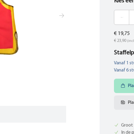
Kies ee
€ 19,75
€ 23,90
(incl
Staffelp
Vanaf
1
st
Vanaf
6
st
Pla
Pla
Groot 
In de 