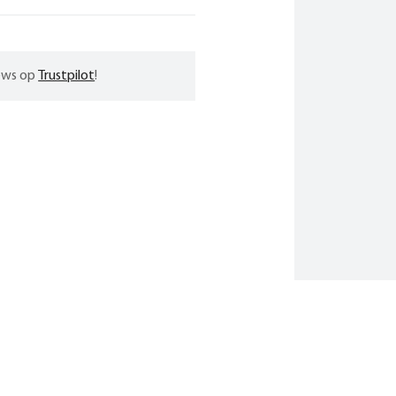
iews op
Trustpilot
!