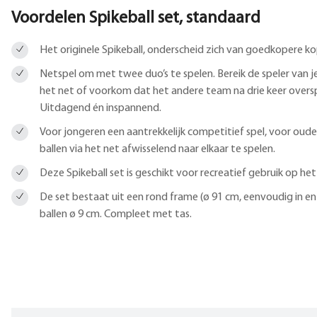
Voordelen Spikeball set, standaard
Het originele Spikeball, onderscheid zich van goedkopere ko
Netspel om met twee duo’s te spelen. Bereik de speler van j
het net of voorkom dat het andere team na drie keer overspe
Uitdagend én inspannend.
Voor jongeren een aantrekkelijk competitief spel, voor ouder
ballen via het net afwisselend naar elkaar te spelen.
Deze Spikeball set is geschikt voor recreatief gebruik op het s
De set bestaat uit een rond frame (ø 91 cm, eenvoudig in en u
ballen ø 9 cm. Compleet met tas.