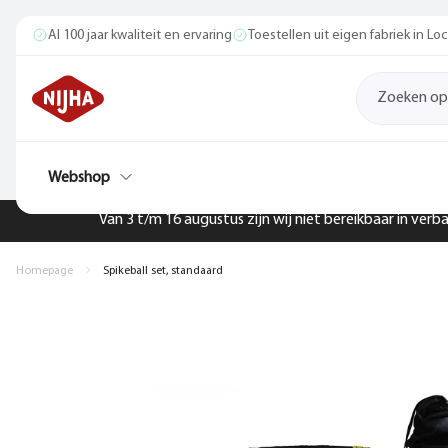
Al 100 jaar kwaliteit en ervaring
Toestellen uit eigen fabriek in L
Webshop
Van 3 t/m 16 augustus zijn wij niet bereikbaar in ver
Homepage
Spikeball set, standaard