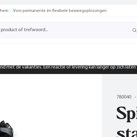
ochem
Voor permanente én flexibele beweegoplossingen
band met de vakanties. Een reactie of levering kan langer op zich late
780040
-
Sp
st