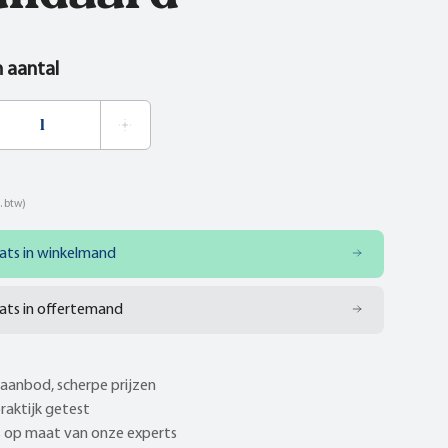
n aantal
. btw)
ats in winkelmand
ats in offertemand
aanbod, scherpe prijzen
praktijk getest
 op maat van onze experts