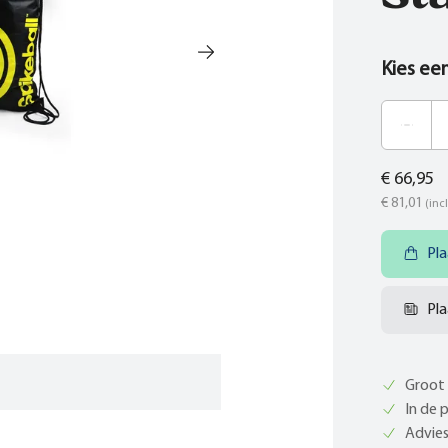
Kies ee
€ 66,95
€ 81,01
(incl
Pla
Pla
Groot 
In de 
Advies