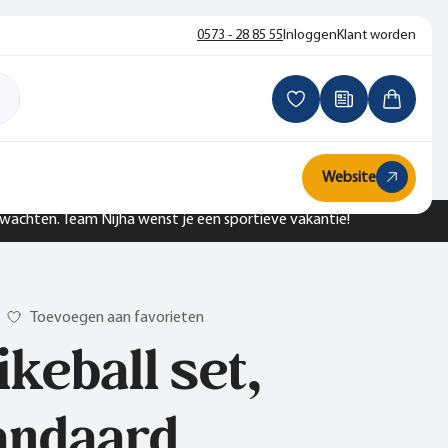
0573 - 28 85 55
Inloggen
Klant worden
Website
n wachten. Team Nijha wenst je een sportieve vakantie!
Toevoegen aan favorieten
ikeball set,
andaard