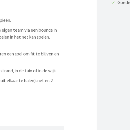
Goede 
pieën.
e eigen team via een bounce in
len in het net kan spelen.
en een spel om fit te blijven en
trand, in de tuin of in de wijk.
it elkaar te halen), net en 2