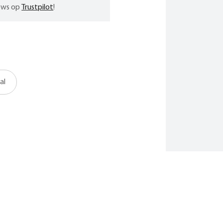
iews op
Trustpilot
!
al