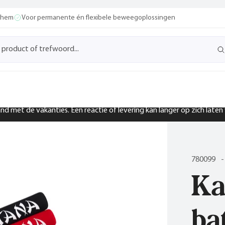
ochem
Voor permanente én flexibele beweegoplossingen
band met de vakanties. Een reactie of levering kan langer op zich late
780099
-
Ka
ba