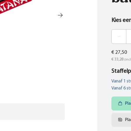
Kies ee
€ 27,50
€ 33,28
(incl
Staffelp
Vanaf
1
st
Vanaf
6
st
Pla
Pla