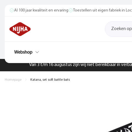
Al 100 jaar kwaliteit en ervaring
Toestellen uit eigen fabriek in L
Webshop
Van 3 t/m 16 augustus zijn wij niet bereikbaar in ver
Homepage
Katana, set soft battle bats