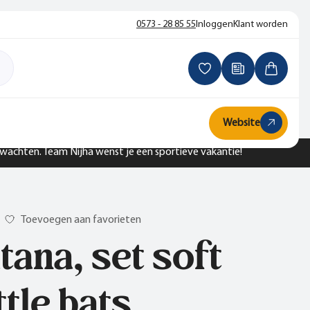
0573 - 28 85 55
Inloggen
Klant worden
Website
n wachten. Team Nijha wenst je een sportieve vakantie!
Toevoegen aan favorieten
tana, set soft
ttle bats