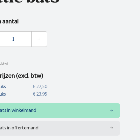
n aantal
. btw)
rijzen (excl. btw)
uks
€ 27,50
uks
€ 23,95
ats in winkelmand
ats in offertemand