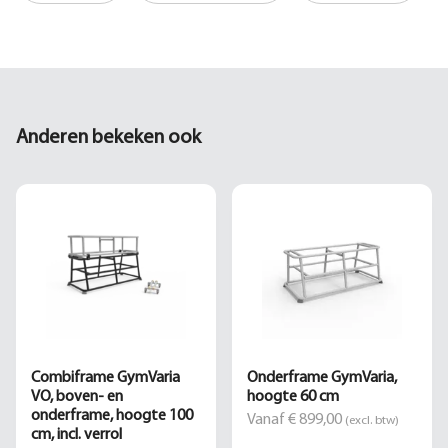
Anderen bekeken ook
Combiframe GymVaria
Onderframe GymVaria,
VO, boven- en
hoogte 60 cm
onderframe, hoogte 100
Vanaf € 899,00
(excl. btw)
cm, incl. verrol