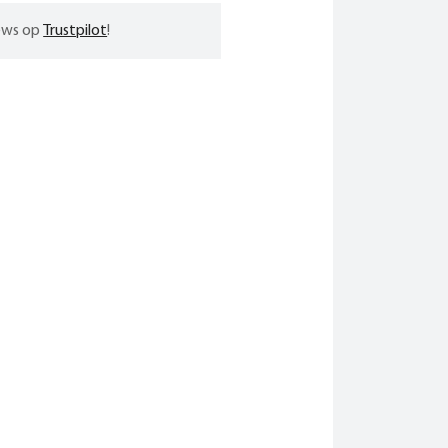
iews op
Trustpilot
!