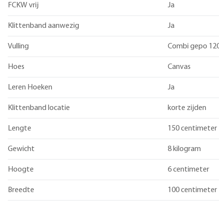
FCKW vrij
Ja
Klittenband aanwezig
Ja
Vulling
Combi gepo 12
Hoes
Canvas
Leren Hoeken
Ja
Klittenband locatie
korte zijden
Lengte
150 centimeter
Gewicht
8 kilogram
Hoogte
6 centimeter
Breedte
100 centimeter