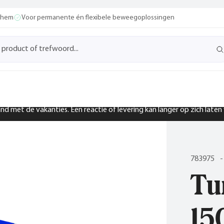
ochem
Voor permanente én flexibele beweegoplossingen
band met de vakanties. Een reactie of levering kan langer op zich late
783975
-
Tu
15