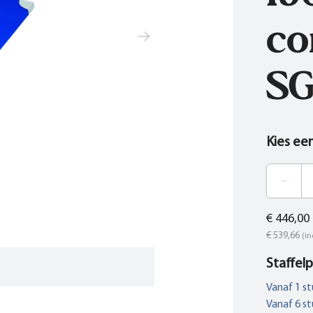
co
SG
Kies ee
€ 446,00
€ 539,66
(in
Staffelp
Vanaf
1
st
Vanaf
6
st