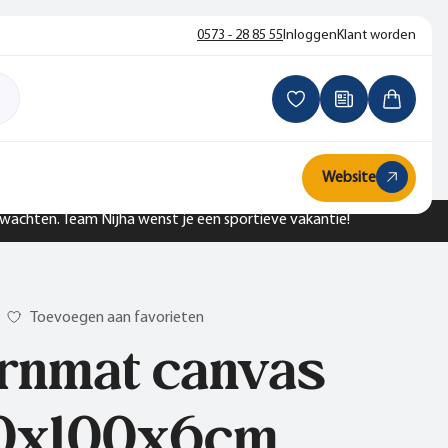
0573 - 28 85 55
Inloggen
Klant worden
Website
n wachten. Team Nijha wenst je een sportieve vakantie!
Toevoegen aan favorieten
rnmat canvas
0x100x6cm