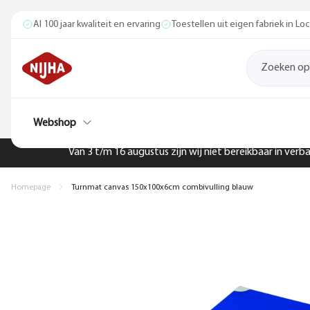
Al 100 jaar kwaliteit en ervaring
Toestellen uit eigen fabriek in L
Webshop
Van 3 t/m 16 augustus zijn wij niet bereikbaar in ver
Homepage
Turnmat canvas 150x100x6cm combivulling blauw