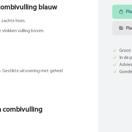
combivulling blauw
Pla
zachte hoes.
Pla
 vlokken vulling boven.
Groot 
In de 
Advies
p. Gestikte uitvoering met geheel
Goede 
m combivulling