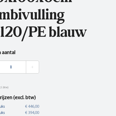
mbivulling
120/PE blauw
n aantal
cl. btw)
rijzen (excl. btw)
uks
€ 446,00
uks
€ 394,00