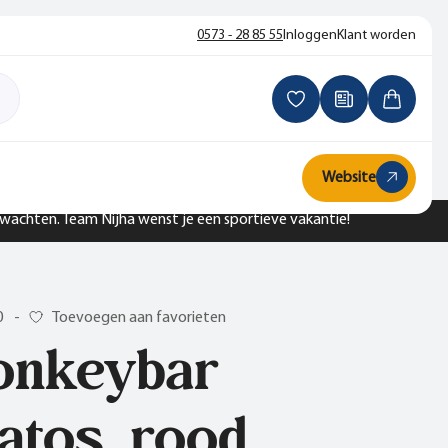
0573 - 28 85 55
Inloggen
Klant worden
Website
n wachten. Team Nijha wenst je een sportieve vakantie!
0
-
Toevoegen aan favorieten
nkeybar
atos, rood