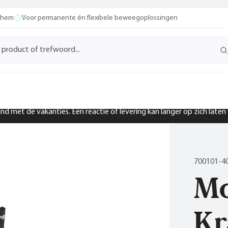
ochem
Voor permanente én flexibele beweegoplossingen
band met de vakanties. Een reactie of levering kan langer op zich late
700101-4
Mo
Kr