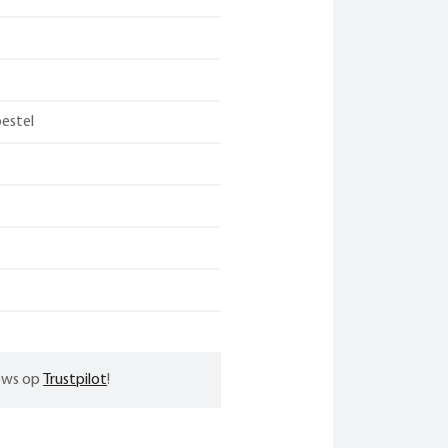
estel
iews op
Trustpilot
!