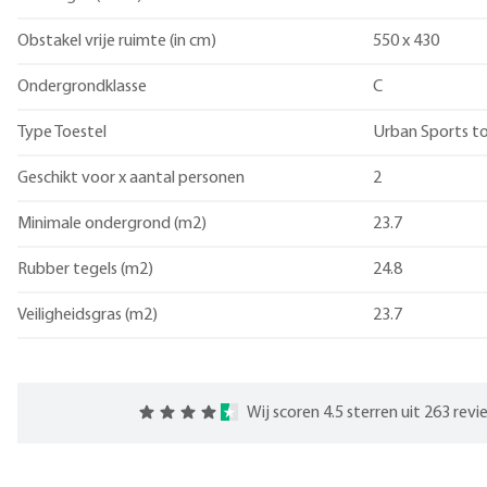
Obstakel vrije ruimte (in cm)
550 x 430
Ondergrondklasse
C
Type Toestel
Urban Sports to
Geschikt voor x aantal personen
2
Minimale ondergrond (m2)
23.7
Rubber tegels (m2)
24.8
Veiligheidsgras (m2)
23.7
Wij scoren 4.5 sterren uit 263 rev