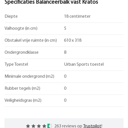
Specificaties Balanceerbalk vast Kratos
Diepte
18 centimeter
Valhoogte (in cm)
5
Obstakel vrije ruimte (in cm)
610 x 318
Ondergrondklasse
B
Type Toestel
Urban Sports toestel
Minimale ondergrond (m2)
0
Rubber tegels (m2)
0
Veiligheidsgras (m2)
0
263 reviews op
Trustpilot
!