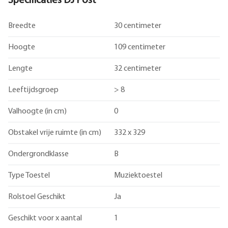
Specificaties DJ Post
Breedte
30 centimeter
Hoogte
109 centimeter
Lengte
32 centimeter
Leeftijdsgroep
> 8
Valhoogte (in cm)
0
Obstakel vrije ruimte (in cm)
332 x 329
Ondergrondklasse
B
Type Toestel
Muziektoestel
Rolstoel Geschikt
Ja
Geschikt voor x aantal
1