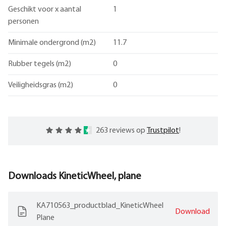
Geschikt voor x aantal
1
personen
Minimale ondergrond (m2)
11.7
Rubber tegels (m2)
0
Veiligheidsgras (m2)
0
263 reviews op
Trustpilot
!
Downloads
KineticWheel, plane
KA710563_productblad_KineticWheel
Download
Plane