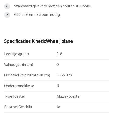
Standaard geleverd met een houten stuurwiel.
Géén externe stroom nodig.
Specificaties KineticWheel, plane
Leeftijdsgroep
3-8
Valhoogte (in cm)
0
Obstakel vrije ruimte (in cm)
358 x 329
Ondergrondklasse
B
Type Toestel
Muziektoestel
Rolstoel Geschikt
Ja