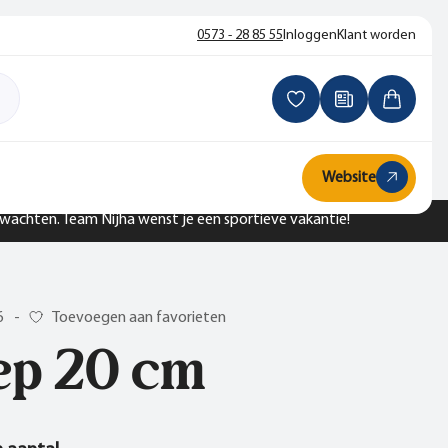
0573 - 28 85 55
Inloggen
Klant worden
Website
n wachten. Team Nijha wenst je een sportieve vakantie!
6
-
Toevoegen aan favorieten
ep 20 cm