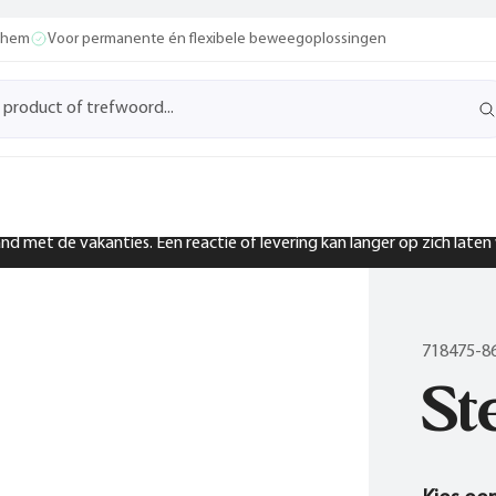
ochem
Voor permanente én flexibele beweegoplossingen
band met de vakanties. Een reactie of levering kan langer op zich late
718475-8
St