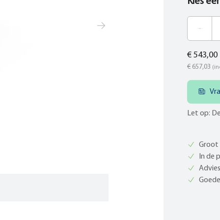
Kies ee
€ 543,00
€ 657,03
(in
Vr
Let op: De
Groot 
In de 
Advies
Goede 