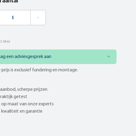
n aantal
cl. btw)
aag een adviesgesprek aan
 prijs is exclusief fundering en montage.
aanbod, scherpe prijzen
praktijk getest
 op maat van onze experts
kwaliteit en garantie