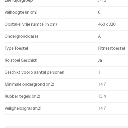
Leeftijdsgroep
> 15
Valhoogte (in cm)
0
Obstakel vrije ruimte (in cm)
460 x 320
Ondergrondklasse
A
Type Toestel
Fitnesstoestel
Rolstoel Geschikt
Ja
Geschikt voor x aantal personen
1
Minimale ondergrond (m2)
14.7
Rubber tegels (m2)
15.4
Veiligheidsgras (m2)
14.7