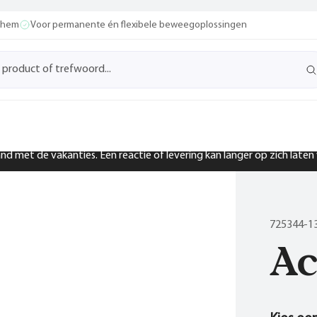
ochem
Voor permanente én flexibele beweegoplossingen
band met de vakanties. Een reactie of levering kan langer op zich late
725344-1
Ac