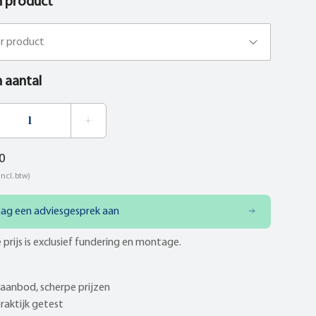
n product
er product
n aantal
0
incl. btw)
aag een adviesgesprek aan
 prijs is exclusief fundering en montage.
aanbod, scherpe prijzen
praktijk getest