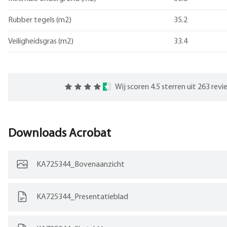
Rubber tegels (m2)
35.2
Veiligheidsgras (m2)
33.4
Wij scoren 4.5 sterren uit 263 rev
Downloads
Acrobat
KA725344_Bovenaanzicht
KA725344_Presentatieblad