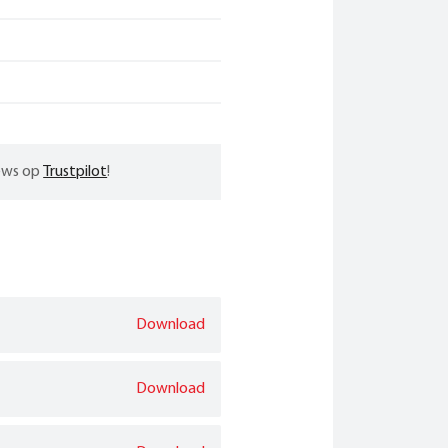
iews op
Trustpilot
!
Download
Download