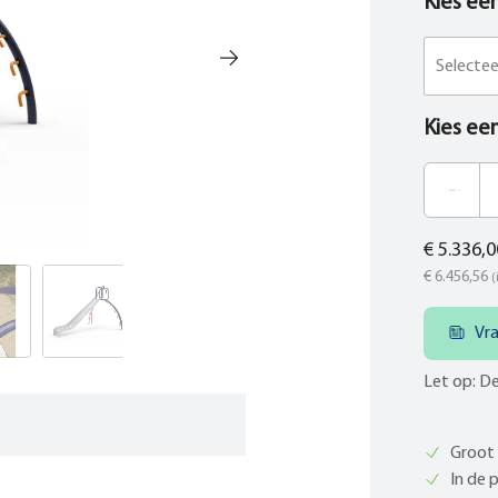
Kies ee
Selecte
Kies ee
€ 5.336,0
€ 6.456,56
(
Vr
Let op: De
Groot 
In de 