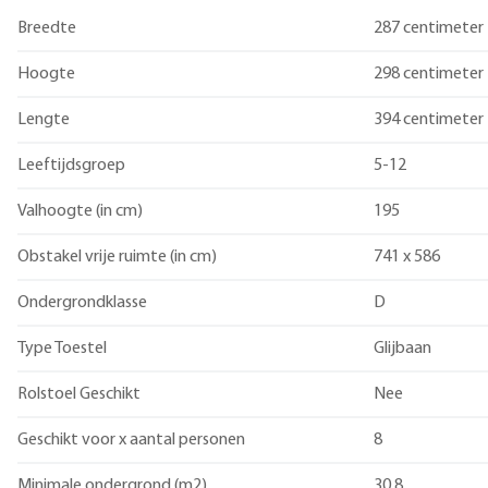
Breedte
287 centimeter
Hoogte
298 centimeter
Lengte
394 centimeter
Leeftijdsgroep
5-12
Valhoogte (in cm)
195
Obstakel vrije ruimte (in cm)
741 x 586
Ondergrondklasse
D
Type Toestel
Glijbaan
Rolstoel Geschikt
Nee
Geschikt voor x aantal personen
8
Minimale ondergrond (m2)
30.8