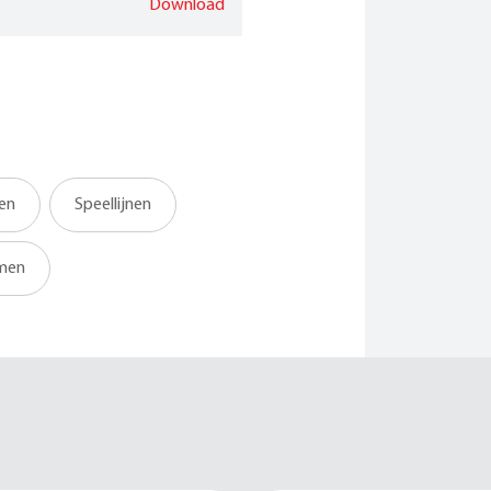
Download
len
Speellijnen
men