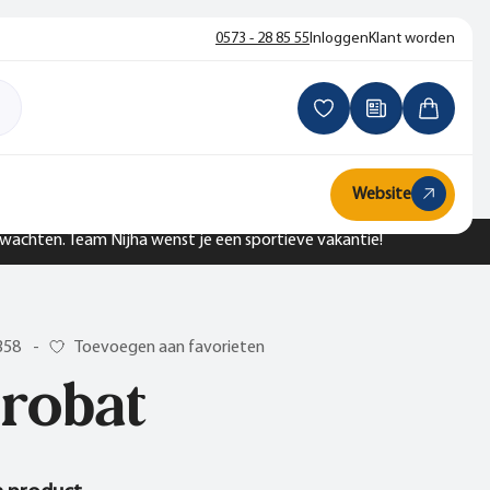
0573 - 28 85 55
Inloggen
Klant worden
Website
n wachten. Team Nijha wenst je een sportieve vakantie!
358
-
Toevoegen aan favorieten
robat