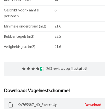
Rolstoel Geschikt
Ja
Geschikt voor x aantal
6
personen
Minimale ondergrond (m2)
21.6
Rubber tegels (m2)
22.5
Veiligheidsgras (m2)
21.6
263 reviews op
Trustpilot
!
Downloads
Vogelnestschommel
KA765987_40_SketchUp
Download