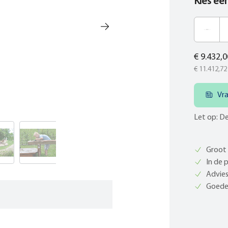
Kies ee
€ 9.432,0
€ 11.412,72
Vr
Let op: De
Groot 
In de 
Advies
Goede 