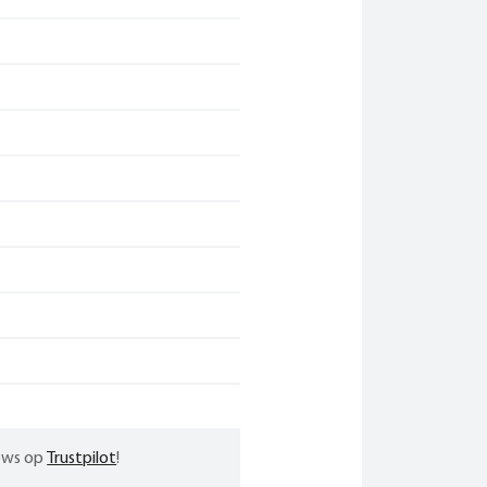
iews op
Trustpilot
!