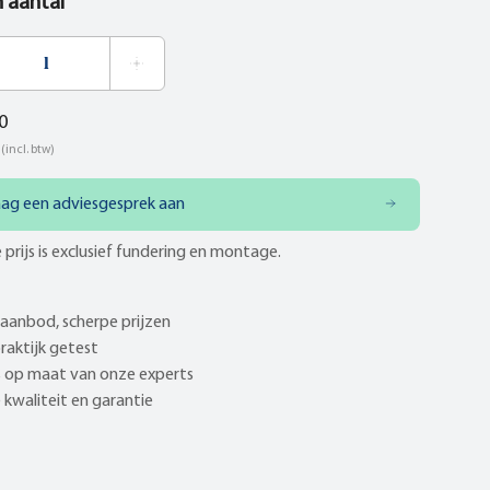
n aantal
0
(incl. btw)
aag een adviesgesprek aan
 prijs is exclusief fundering en montage.
aanbod, scherpe prijzen
praktijk getest
 op maat van onze experts
kwaliteit en garantie