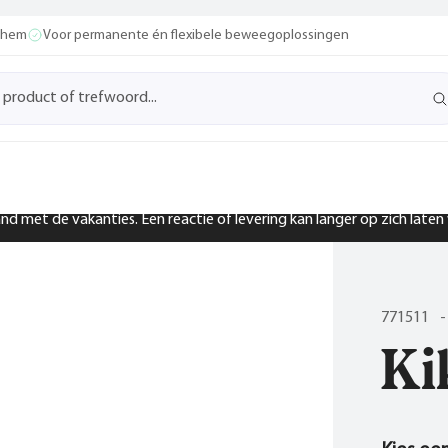
ochem
Voor permanente én flexibele beweegoplossingen
band met de vakanties. Een reactie of levering kan langer op zich late
771511
-
Ki