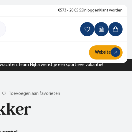
0573 - 28 85 55
Inloggen
Klant worden
Website
n wachten. Team Nijha wenst je een sportieve vakantie!
Toevoegen aan favorieten
kker