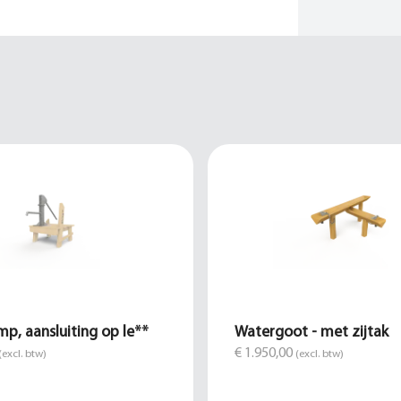
p, aansluiting op le**
Watergoot - met zijtak
€ 1.950,00
(excl. btw)
(excl. btw)