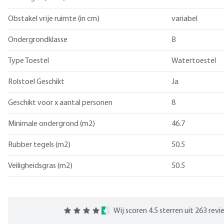
Obstakel vrije ruimte (in cm)
variabel
Ondergrondklasse
B
Type Toestel
Watertoestel
Rolstoel Geschikt
Ja
Geschikt voor x aantal personen
8
Minimale ondergrond (m2)
46.7
Rubber tegels (m2)
50.5
Veiligheidsgras (m2)
50.5
Wij scoren 4.5 sterren uit 263 rev