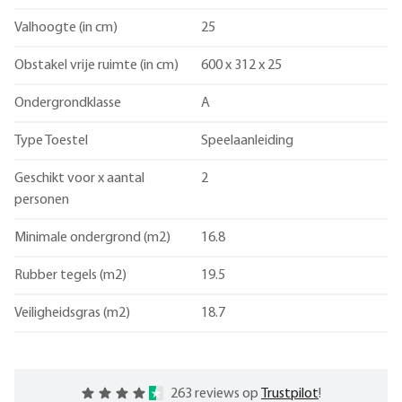
Valhoogte (in cm)
25
Obstakel vrije ruimte (in cm)
600 x 312 x 25
Ondergrondklasse
A
Type Toestel
Speelaanleiding
Geschikt voor x aantal
2
personen
Minimale ondergrond (m2)
16.8
Rubber tegels (m2)
19.5
Veiligheidsgras (m2)
18.7
263 reviews op
Trustpilot
!