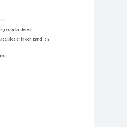
*
aal
lig voor kinderen
eelplezier in een zand- en
ing.