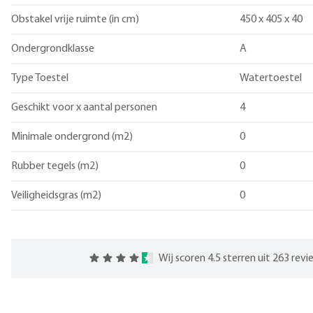
Obstakel vrije ruimte (in cm)
450 x 405 x 40
Ondergrondklasse
A
Type Toestel
Watertoestel
Geschikt voor x aantal personen
4
Minimale ondergrond (m2)
0
Rubber tegels (m2)
0
Veiligheidsgras (m2)
0
Wij scoren 4.5 sterren uit 263 rev