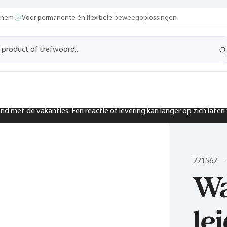
ochem
Voor permanente én flexibele beweegoplossingen
band met de vakanties. Een reactie of levering kan langer op zich late
771567
-
Wa
le