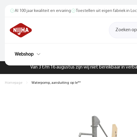
Al 100 jaar kwaliteit en ervaring
Toestellen uit eigen fabriek in L
Webshop
Van 3 t/m 16 augustus zijn wij niet bereikbaar in ver
Homepage
Waterpomp, aansluiting op le**