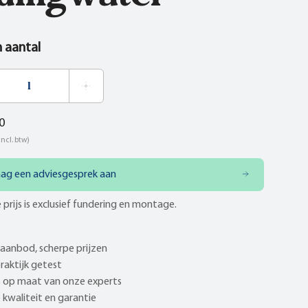
n aantal
0
incl. btw)
aag een adviesgesprek aan
 prijs is exclusief fundering en montage.
aanbod, scherpe prijzen
praktijk getest
 op maat van onze experts
kwaliteit en garantie