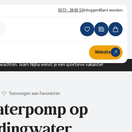
0573 - 28 85 55
Inloggen
Klant worden
Website
n wachten. Team Nijha wenst je een sportieve vakantie!
Toevoegen aan favorieten
terpomp op
idingwater