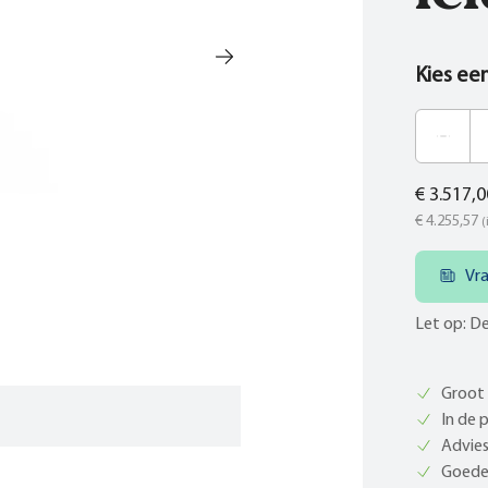
Kies ee
€ 3.517,0
€ 4.255,57
(
Vr
Let op: De
Groot 
In de 
Advies
Goede 