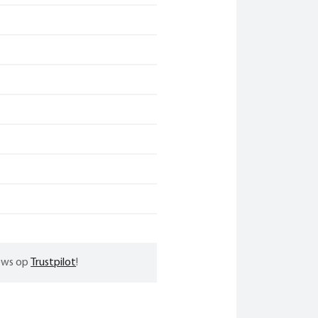
iews op
Trustpilot
!