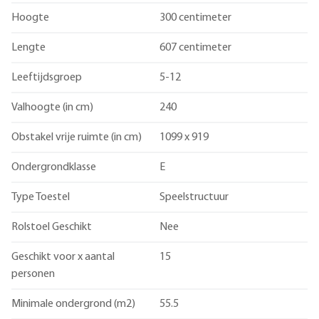
Hoogte
300 centimeter
Lengte
607 centimeter
Leeftijdsgroep
5-12
Valhoogte (in cm)
240
Obstakel vrije ruimte (in cm)
1099 x 919
Ondergrondklasse
E
Type Toestel
Speelstructuur
Rolstoel Geschikt
Nee
Geschikt voor x aantal
15
personen
Minimale ondergrond (m2)
55.5