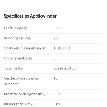
Specificaties Apollovlinder
Leeftijdsgroep
5-12
Valhoogte (in cm)
250
Obstakel vrije ruimte (in cm)
1038 x 712
Ondergrondklasse
E
Type Toestel
Speelstructuur
Geschikt voor x aantal
10
personen
Minimale ondergrond (m2)
50.2
Rubber tegels (m2)
51.9