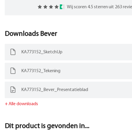
Wij scoren 4.5 sterren uit 263 rev
Downloads
Bever
KA773152_SketchUp
KA773152_Tekening
KA773152_Bever_Presentatieblad
+
Alle downloads
Dit product is gevonden in...