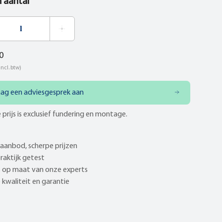
n aantal
0
incl. btw)
aag een adviesgesprek aan
 prijs is exclusief fundering en montage.
aanbod, scherpe prijzen
praktijk getest
 op maat van onze experts
kwaliteit en garantie