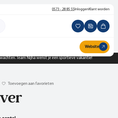
0573 - 28 85 55
Inloggen
Klant worden
Website
n wachten. Team Nijha wenst je een sportieve vakantie!
Toevoegen aan favorieten
ver