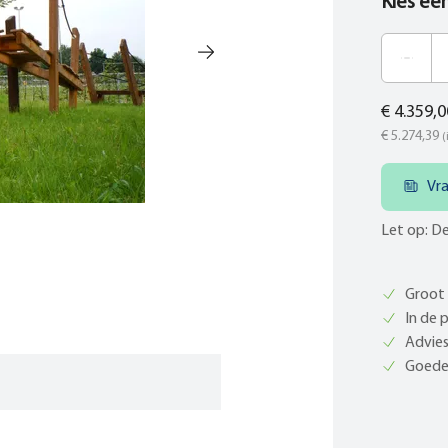
Kies ee
€ 4.359,0
€ 5.274,39
(
Vr
Let op: De
Groot 
In de 
Advies
Goede 