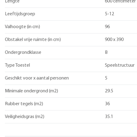
Lengte
600 centimeter
Leeftijdsgroep
5-12
Valhoogte (in cm)
96
Obstakel vrije ruimte (in cm)
900 x 390
Ondergrondklasse
B
Type Toestel
Speelstructuur
Geschikt voor x aantal personen
5
Minimale ondergrond (m2)
29.5
Rubber tegels (m2)
36
Veiligheidsgras (m2)
35.1