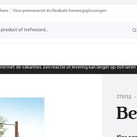
ochem
Voor permanente én flexibele beweegoplossingen
band met de vakanties. Een reactie of levering kan langer op zich late
773152
-
Be