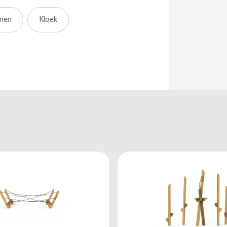
jnen
Kloek