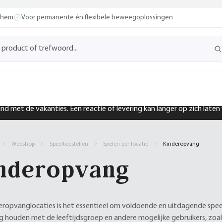
ochem
Voor permanente én flexibele beweegoplossingen
band met de vakanties. Een reactie of levering kan langer op zich late
Webshop
Speeltoestellen
Spelen per locatie
Kinderopvang
nderopvang
eropvanglocaties is het essentieel om voldoende en uitdagende speel
ng houden met de leeftijdsgroep en andere mogelijke gebruikers, zoal