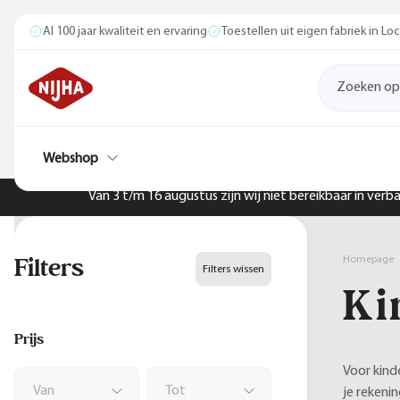
Al 100 jaar kwaliteit en ervaring
Toestellen uit eigen fabriek in L
Webshop
Van 3 t/m 16 augustus zijn wij niet bereikbaar in ver
Filters
Homepage
Filters wissen
Ki
Prijs
Voor kind
je rekeni