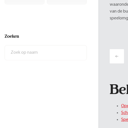
waaronder
van de bu
speelomge
Zoeken
Be
Ope
Sch
Spe