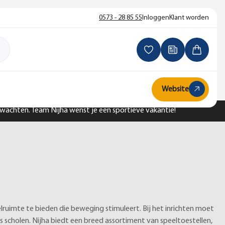
0573 - 28 85 55
Inloggen
Klant worden
Website
n wachten. Team Nijha wenst je een sportieve vakantie!
ruimte te bieden die beweging stimuleert. Bij het inrichten moet
s scholen. Nijha biedt een breed assortiment van speeltoestellen,