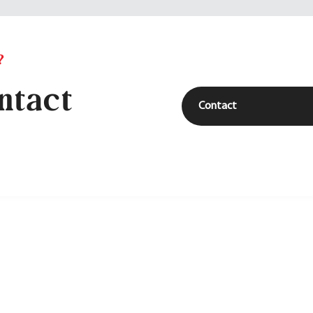
?
ntact
Contact